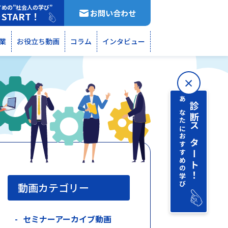
すめの”社会人の学び”
お問い合わせ
START！
断
業
お役立ち動画
コラム
インタビュー
あなたにおすすめの学び
診断 スタート！
動画カテゴリー
セミナーアーカイブ動画