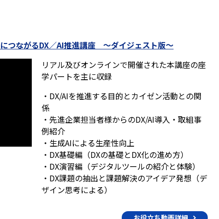
につながるDX／AI推進講座 ～ダイジェスト版～
リアル及びオンラインで開催された本講座の座
学パートを主に収録
・DX/AIを推進する目的とカイゼン活動との関
係
・先進企業担当者様からのDX/AI導入・取組事
例紹介
・生成AIによる生産性向上
・DX基礎編（DXの基礎とDX化の進め方）
・DX演習編（デジタルツールの紹介と体験）
・DX課題の抽出と課題解決のアイデア発想（デ
ザイン思考による）
お役立ち動画詳細