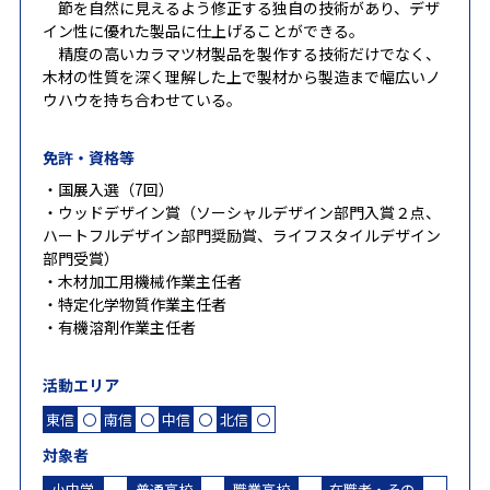
節を自然に見えるよう修正する独自の技術があり、デザ
イン性に優れた製品に仕上げることができる。
精度の高いカラマツ材製品を製作する技術だけでなく、
木材の性質を深く理解した上で製材から製造まで幅広いノ
ウハウを持ち合わせている。
免許・資格等
・国展入選（7回）
・ウッドデザイン賞（ソーシャルデザイン部門入賞２点、
ハートフルデザイン部門奨励賞、ライフスタイルデザイン
部門受賞）
・木材加工用機械作業主任者
・特定化学物質作業主任者
・有機溶剤作業主任者
活動エリア
東信
〇
南信
〇
中信
〇
北信
〇
対象者
小中学
普通高校
職業高校
在職者・その