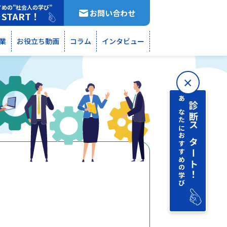
すめの”社会人の学び”
お問い合わせ
START！
断
業
お役立ち動画
コラム
インタビュー
あなたにおすすめの学び
診断 スタート！