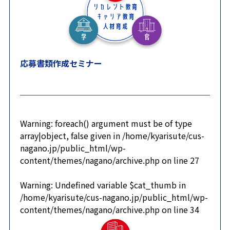
応募書類作成セミナー
Warning
: foreach() argument must be of type
array|object, false given in
/home/kyarisute/cus-
nagano.jp/public_html/wp-
content/themes/nagano/archive.php
on line
27
Warning
: Undefined variable $cat_thumb in
/home/kyarisute/cus-nagano.jp/public_html/wp-
content/themes/nagano/archive.php
on line
34