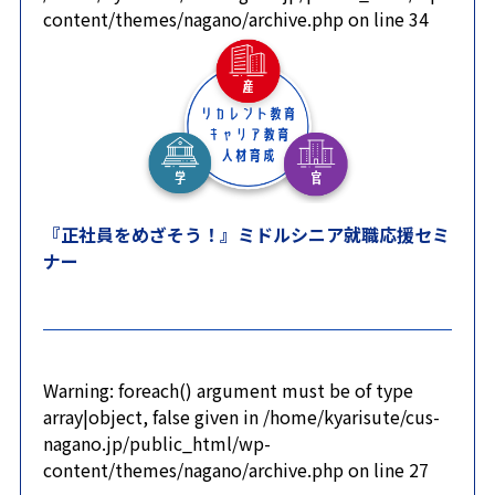
content/themes/nagano/archive.php
on line
34
『正社員をめざそう！』ミドルシニア就職応援セミ
ナー
Warning
: foreach() argument must be of type
array|object, false given in
/home/kyarisute/cus-
nagano.jp/public_html/wp-
content/themes/nagano/archive.php
on line
27