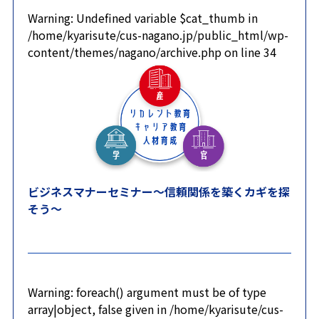
Warning
: Undefined variable $cat_thumb in
/home/kyarisute/cus-nagano.jp/public_html/wp-
content/themes/nagano/archive.php
on line
34
ビジネスマナーセミナー～信頼関係を築くカギを探
そう～
Warning
: foreach() argument must be of type
array|object, false given in
/home/kyarisute/cus-