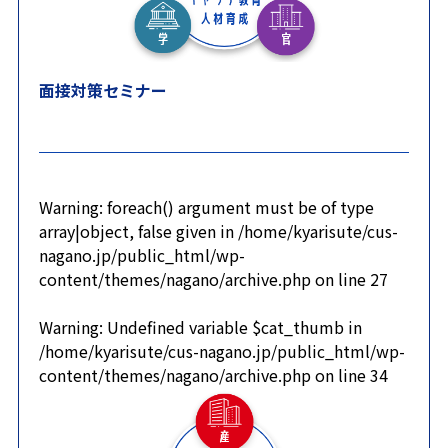
面接対策セミナー
Warning
: foreach() argument must be of type
array|object, false given in
/home/kyarisute/cus-
nagano.jp/public_html/wp-
content/themes/nagano/archive.php
on line
27
Warning
: Undefined variable $cat_thumb in
/home/kyarisute/cus-nagano.jp/public_html/wp-
content/themes/nagano/archive.php
on line
34