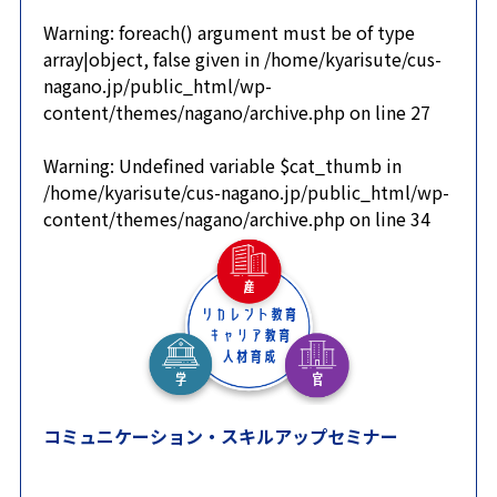
Warning
: foreach() argument must be of type
array|object, false given in
/home/kyarisute/cus-
nagano.jp/public_html/wp-
content/themes/nagano/archive.php
on line
27
Warning
: Undefined variable $cat_thumb in
/home/kyarisute/cus-nagano.jp/public_html/wp-
content/themes/nagano/archive.php
on line
34
コミュニケーション・スキルアップセミナー