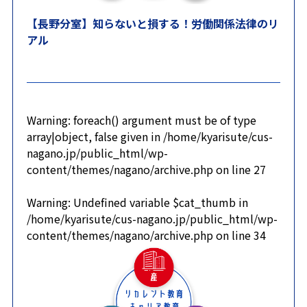
【長野分室】知らないと損する！労働関係法律のリ
アル
Warning
: foreach() argument must be of type
array|object, false given in
/home/kyarisute/cus-
nagano.jp/public_html/wp-
content/themes/nagano/archive.php
on line
27
Warning
: Undefined variable $cat_thumb in
/home/kyarisute/cus-nagano.jp/public_html/wp-
content/themes/nagano/archive.php
on line
34