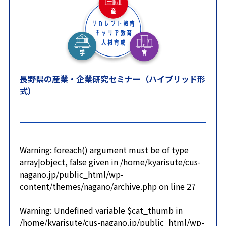
長野県の産業・企業研究セミナー（ハイブリッド形
式）
Warning
: foreach() argument must be of type
array|object, false given in
/home/kyarisute/cus-
nagano.jp/public_html/wp-
content/themes/nagano/archive.php
on line
27
Warning
: Undefined variable $cat_thumb in
/home/kyarisute/cus-nagano.jp/public_html/wp-