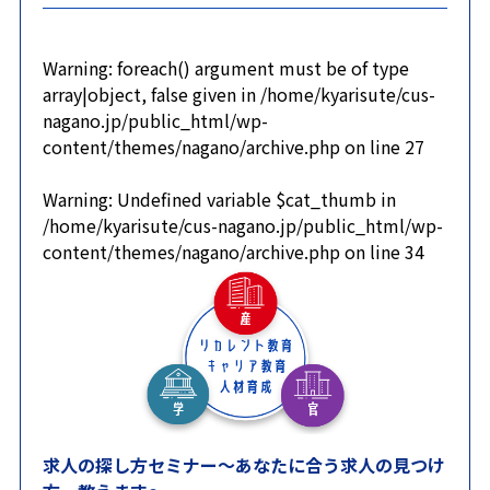
Warning
: foreach() argument must be of type
array|object, false given in
/home/kyarisute/cus-
nagano.jp/public_html/wp-
content/themes/nagano/archive.php
on line
27
Warning
: Undefined variable $cat_thumb in
/home/kyarisute/cus-nagano.jp/public_html/wp-
content/themes/nagano/archive.php
on line
34
求人の探し方セミナー～あなたに合う求人の見つけ