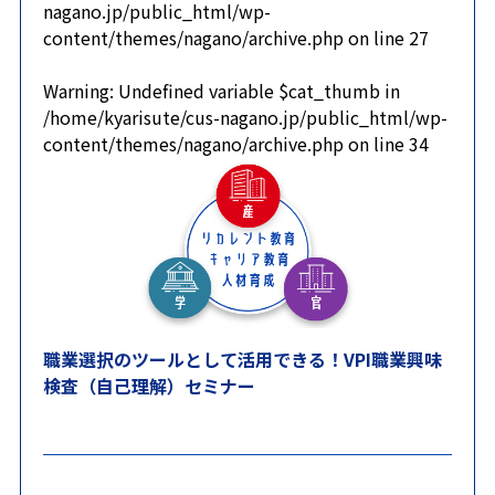
nagano.jp/public_html/wp-
content/themes/nagano/archive.php
on line
27
Warning
: Undefined variable $cat_thumb in
/home/kyarisute/cus-nagano.jp/public_html/wp-
content/themes/nagano/archive.php
on line
34
職業選択のツールとして活用できる！VPI職業興味
検査（自己理解）セミナー