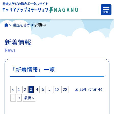
求職中
講座をさがす
新着情報
News
「新着情報」一覧
«
1
2
3
4
5
...
10
20
21-30件（242件中）
...
»
最後 »