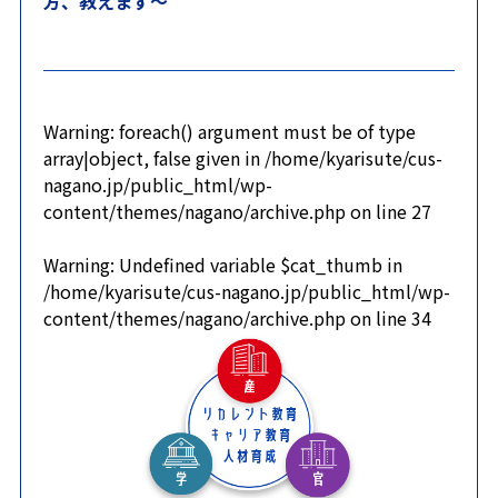
方、教えます～
Warning
: foreach() argument must be of type
array|object, false given in
/home/kyarisute/cus-
nagano.jp/public_html/wp-
content/themes/nagano/archive.php
on line
27
Warning
: Undefined variable $cat_thumb in
/home/kyarisute/cus-nagano.jp/public_html/wp-
content/themes/nagano/archive.php
on line
34