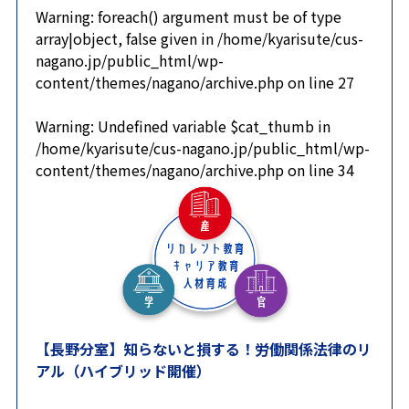
Warning
: foreach() argument must be of type
array|object, false given in
/home/kyarisute/cus-
nagano.jp/public_html/wp-
content/themes/nagano/archive.php
on line
27
Warning
: Undefined variable $cat_thumb in
/home/kyarisute/cus-nagano.jp/public_html/wp-
content/themes/nagano/archive.php
on line
34
【長野分室】知らないと損する！労働関係法律のリ
アル（ハイブリッド開催）