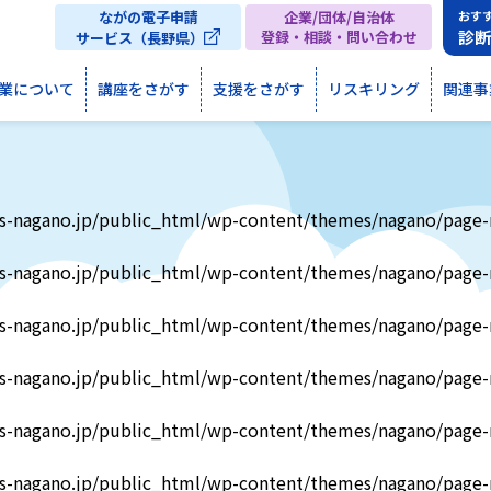
ながの電子申請
企業/団体/自治体
おす
診
登録・相談・問い合わせ
サービス（長野県）
業について
講座をさがす
支援をさがす
リスキリング
関連事
s-nagano.jp/public_html/wp-content/themes/nagano/page-
s-nagano.jp/public_html/wp-content/themes/nagano/page-
s-nagano.jp/public_html/wp-content/themes/nagano/page-
s-nagano.jp/public_html/wp-content/themes/nagano/page-
s-nagano.jp/public_html/wp-content/themes/nagano/page-
s-nagano.jp/public_html/wp-content/themes/nagano/page-