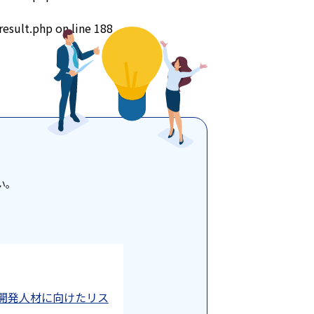
result.php
on line
188
い。
開発人材に向けたリス