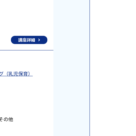
談
講座詳細
ング（乳児保育）
その他