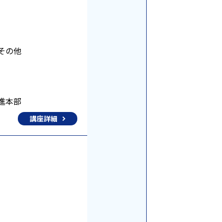
その他
進本部
講座詳細