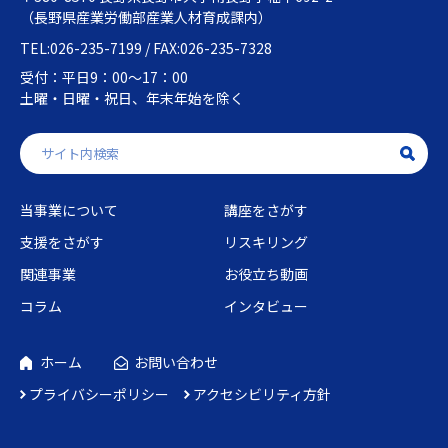
（長野県産業労働部産業人材育成課内）
4. 個人情報の管理
TEL:026-235-7199 / FAX:026-235-7328
受付：平日9：00～17：00
県は個人情報の管理に当たって、漏えい防止などの
土曜・日曜・祝日、年末年始を除く
措置を講ずるとともに、正確なものに保ちます。
また、保有する必要がなくなった個人情報は、確実
かつ速やかに抹消します。
5. 安全な通信（SSL）について
当事業について
講座をさがす
社会人学びの総合ポータルサイト「キャリアアップ
支援をさがす
リスキリング
ステーションNAGANO」では、すべてのページにお
いてSSL（Secure Socket Layer）による暗号化通信
関連事業
お役立ち動画
を実施し、通信途中の第三者による盗聴や改ざん等
コラム
インタビュー
を防いでいます。
6. アクセスログの記録について
ホーム
お問い合わせ
プライバシーポリシー
アクセシビリティ方針
閲覧された端末の情報（IPアドレス、ブラウザの種
類、アクセス時間など）をアクセスログとして記録
しています。これはホームぺージの運用管理や利用