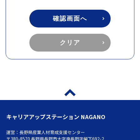
1. 個人情報とは
確認画面へ
個人情報とは、個人に関する情報であって、当該情
報に含まれる氏名、生年月日その他の記述等により
特定の個人を識別することができるもの(他の情報と
照合することにより、特定の個人を識別することが
クリア
できることとなるものを含む。)をいいます。(住
所、氏名、電話番号、E-mailアドレス等)
2. 個人情報の収集
個人情報の収集は、収集目的を明らかにし、必要な
限度内で収集します。
また、個人情報を収集するときは、原則として本人
から収集します。
3. 個人情報の利用・提供
キャリアアップステーション NAGANO
収集した個人情報は、長野県個人情報保護条例で定
める場合を除き、収集目的以外に利用したり提供し
運営：長野県産業人材育成支援センター
たりしません
〒380-8570 長野県長野市大字南長野字幅下692-2