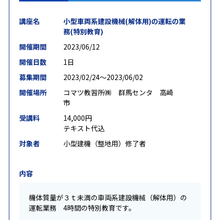
講座名
小型車両系建設機械(解体用)の運転の業
務(特別教育)
開催期間
2023/06/12
開催日数
1日
募集期間
2023/02/24〜2023/06/02
開催場所
コマツ教習所㈱ 群馬センタ 高崎
市
受講料
14,000円
テキスト代込
対象者
小型建機（整地用）修了者
内容
機体質量が３ｔ未満の車両系建設機械（解体用）の
運転業務 4時間の特別教育です。