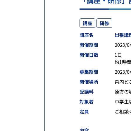
「講座・研修」
講座
研修
講座名
出張講
開催期間
2023/0
開催日数
1日
約1時
募集期間
2023/0
開催場所
県内ど
受講料
遠方の
対象者
中学生
定員
ご相談
内容