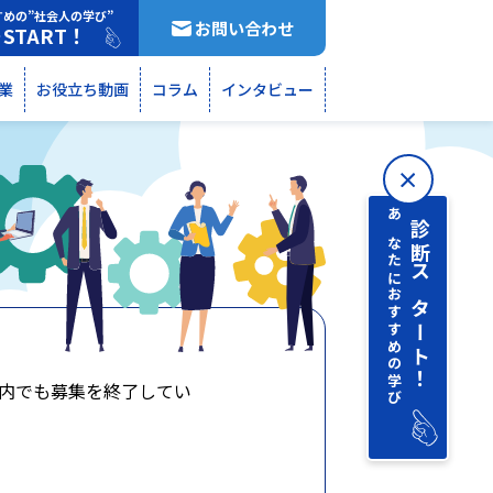
すめの”社会人の学び”
お問い合わせ
START！
断
業
お役立ち動画
コラム
インタビュー
あなたにおすすめの学び
診断 スタート！
内でも募集を終了してい