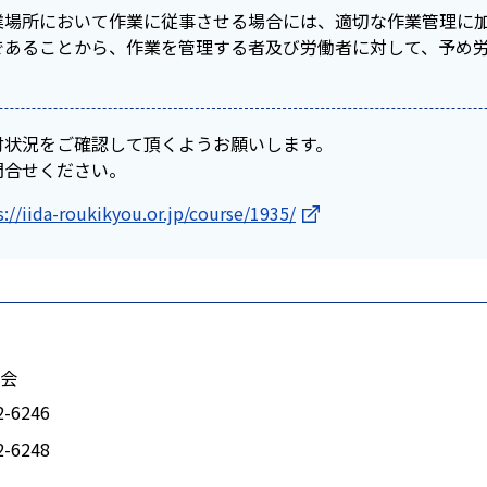
業場所において作業に従事させる場合には、適切な作業管理に
であることから、作業を管理する者及び労働者に対して、予め
付状況をご確認して頂くようお願いします。
問合せください。
s://iida-roukikyou.or.jp/course/1935/
会
2-6246
2-6248