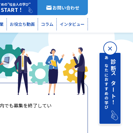
すめの”社会人の学び”
お問い合わせ
START！
断
業
お役立ち動画
コラム
インタビュー
あなたにおすすめの学び
診断 スタート！
内でも募集を終了してい