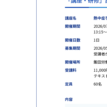
「講座・研修」
講座名
熱中症
開催期間
2026/0
13:15～
開催日数
1日
募集期間
2026/0
受講者
開催場所
飯田労
受講料
11,0
テキスト
定員
60名
内容