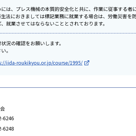
めには、プレス機械の本質的安全化と共に、作業に従事する者
衛生法におきましては標記業務に就業する場合は、労働災害を
ば、就業させてはならないこととされております。
付状況の確認をお願いします。
さい。
s://iida-roukikyou.or.jp/course/1995/
会
2-6246
2-6248