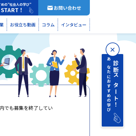
すめの”社会人の学び”
お問い合わせ
START！
断
業
お役立ち動画
コラム
インタビュー
あなたにおすすめの学び
診断 スタート！
内でも募集を終了してい