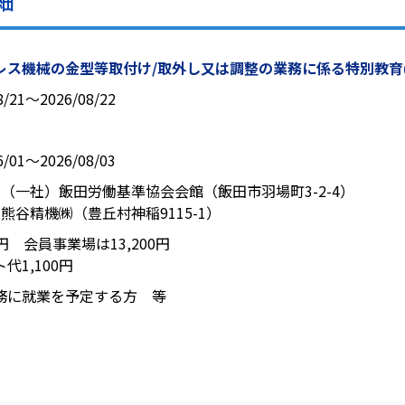
細
レス機械の金型等取付け/取外し又は調整の業務に係る特別教育
8/21〜2026/08/22
6/01〜2026/08/03
：（一社）飯田労働基準協会会館（飯田市羽場町3-2-4）
：熊谷精機㈱（豊丘村神稲9115-1）
00円 会員事業場は13,200円
代1,100円
務に就業を予定する方 等