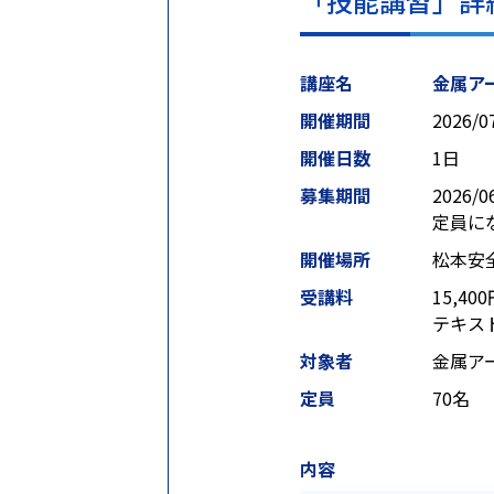
「技能講習」詳
講座名
金属ア
開催期間
2026/0
開催日数
1日
募集期間
2026/0
定員に
開催場所
松本安
受講料
15,40
テキス
対象者
金属ア
定員
70名
内容