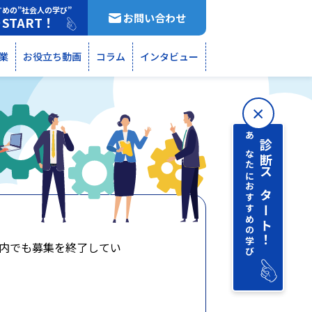
すめの”社会人の学び”
お問い合わせ
START！
断
業
お役立ち動画
コラム
インタビュー
あなたにおすすめの学び
診断 スタート！
内でも募集を終了してい