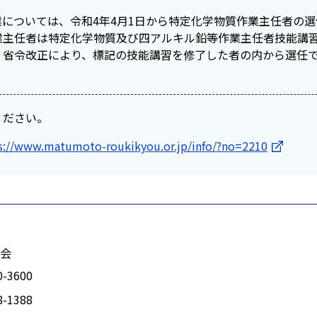
については、令和4年4月1日から特定化学物質作業主任者の
業主任者は特定化学物質及び四アルキル鉛等作業主任者技能講
、省令改正により、標記の技能講習を修了した者の内から選任
ください。
s://www.matumoto-roukikyou.or.jp/info/?no=2210
会
0-3600
8-1388