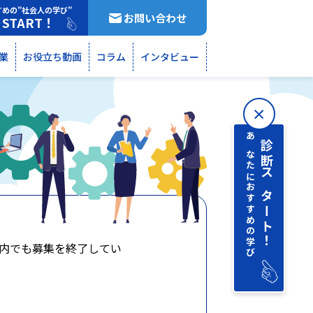
すめの”社会人の学び”
お問い合わせ
START！
断
業
お役立ち動画
コラム
インタビュー
あなたにおすすめの学び
診断 スタート！
内でも募集を終了してい