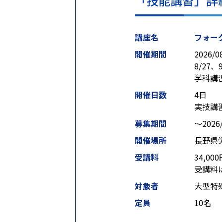
「技能講習」詳
講座名
フォー
開催期間
2026/0
8/27
学科講
開催日数
4日
実技講
募集期間
〜2026/
開催場所
長野県
受講料
34,00
受講料
対象者
大型特
定員
10名