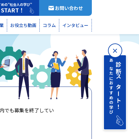
すめの”社会人の学び”
お問い合わせ
START！
断
業
お役立ち動画
コラム
インタビュー
あなたにおすすめの学び
診断 スタート！
内でも募集を終了してい