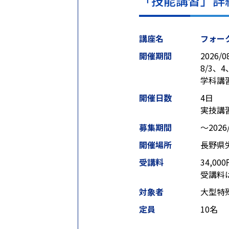
「技能講習」詳
講座名
フォー
開催期間
2026/0
8/3、
学科講
開催日数
4日
実技講
募集期間
〜2026/
開催場所
長野県
受講料
34,00
受講料
対象者
大型特
定員
10名