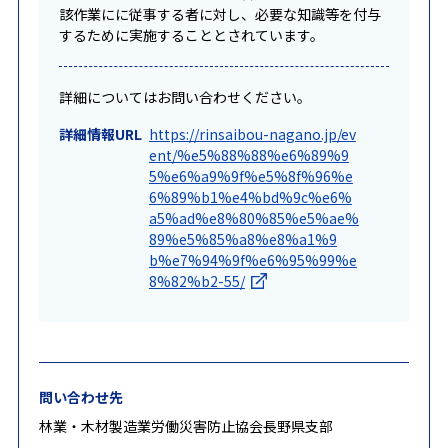
該作業にに従事する者に対し、必要な知識等を付与
するために実施することとされています。
詳細についてはお問い合わせください。
詳細情報URL
https://rinsaibou-nagano.jp/ev
ent/%e5%88%88%e6%89%9
5%e6%a9%9f%e5%8f%96%e
6%89%b1%e4%bd%9c%e6%
a5%ad%e8%80%85%e5%ae%
89%e5%85%a8%e8%a1%9
b%e7%94%9f%e6%95%99%e
8%82%b2-55/
問い合わせ先
林業・木材製造業労働災害防止協会長野県支部