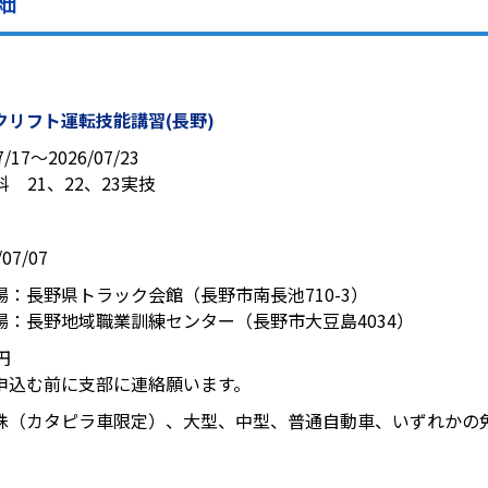
細
催
クリフト運転技能講習(長野)
7/17〜2026/07/23
学科 21、22、23実技
07/07
場：長野県トラック会館（長野市南長池710-3）
場：長野地域職業訓練センター（長野市大豆島4034）
0円
申込む前に支部に連絡願います。
殊（カタピラ車限定）、大型、中型、普通自動車、いずれかの