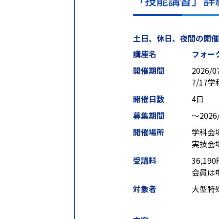
「技能講習」詳
土日、休日、夜間の開
講座名
フォー
開催期間
2026/0
7/17
開催日数
4日
募集期間
〜2026/
開催場所
学科会
実技会
受講料
36,19
会員は
対象者
大型特