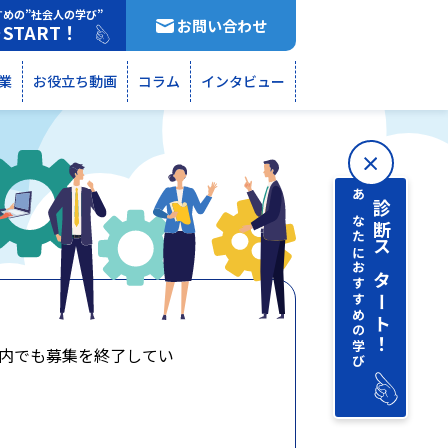
すめの”社会人の学び”
お問い合わせ
START！
断
業
お役立ち動画
コラム
インタビュー
あなたにおすすめの学び
診断 スタート！
内でも募集を終了してい