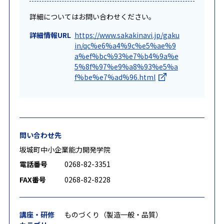
詳細についてはお問い合わせください。
詳細情報URL
https://www.sakakinavi.jp/gaku
in/qc%e6%a4%9c%e5%ae%9
a%ef%bc%93%e7%b4%9a%e
5%8f%97%e9%a8%93%e5%a
f%be%e7%ad%96.html
問い合わせ先
坂城町中小企業能力開発学院
電話番号
0268-82-3351
FAX番号
0268-82-8228
講座・研修
ものづくり（製造一般・品質）