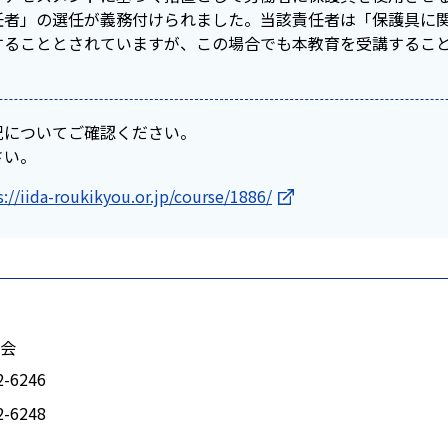
任者」の選任が義務付けられました。当該責任者は「保護具に
することとされていますが、この場合でも本教育を受講するこ
況についてご確認ください。
さい。
s://iida-roukikyou.or.jp/course/1886/
会
2-6246
2-6248