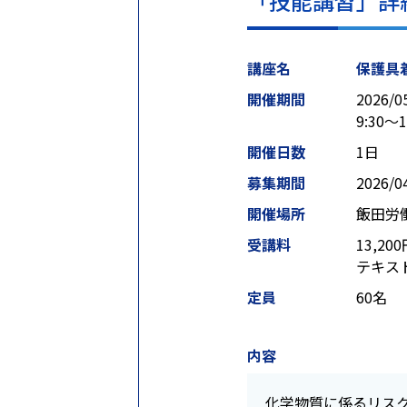
「技能講習」詳
講座名
保護具
開催期間
2026/0
9:30～1
開催日数
1日
募集期間
2026/0
開催場所
飯田労
受講料
13,2
テキスト
定員
60名
内容
化学物質に係るリス