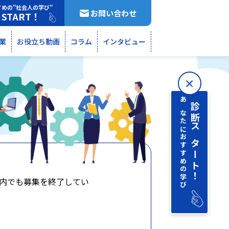
すめの”社会人の学び”
お問い合わせ
START！
断
業
お役立ち動画
コラム
インタビュー
あなたにおすすめの学び
診断 スタート！
内でも募集を終了してい