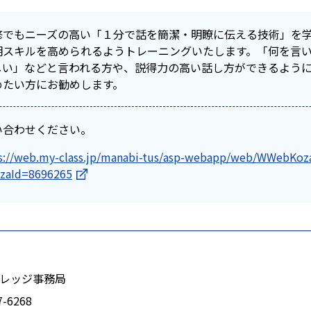
修でもニーズの高い「１分で話を簡潔・明瞭に伝える技術」を
明スキルを高められるようトレーニングいたします。「何を言
しい」などと言われる方や、説得力の高い話し方ができるよう
めたい方にお勧めします。
い合わせください。
s://web.my-class.jp/manabi-tus/asp-webapp/web/WWebKoz
zaId=8696265
レッジ事務局
7-6268