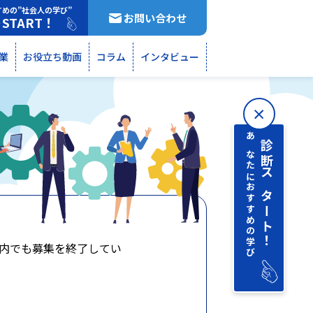
すめの”社会人の学び”
お問い合わせ
START！
断
業
お役立ち動画
コラム
インタビュー
あなたにおすすめの学び
診断 スタート！
内でも募集を終了してい