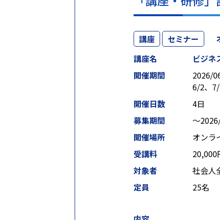
「講座・研修」
講座
セミナー
講座名
ビジネ
開催期間
2026/0
6/2、7
開催日数
4日
募集期間
〜2026/
開催場所
オンラ
受講料
20,00
対象者
社会人
定員
25名
内容