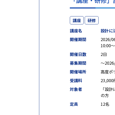
「講座・研修」
講座
研修
講座名
設計に活
開催期間
2026/0
10:00～
開催日数
2日
募集期間
〜2026/
開催場所
高度ポ
受講料
23,00
対象者
「設計
の方
定員
12名