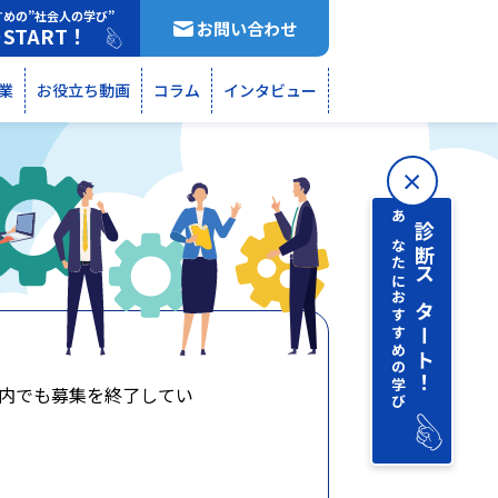
すめの”社会人の学び”
お問い合わせ
START！
断
業
お役立ち動画
コラム
インタビュー
あなたにおすすめの学び
診断 スタート！
内でも募集を終了してい