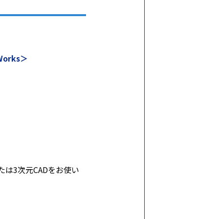
orks＞
たは3次元CADをお使い