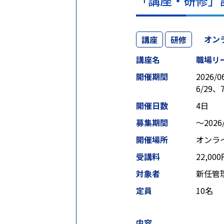
「講座・研修」
オン
講座
研修
講座名
職場リ
開催期間
2026/0
6/29、
開催日数
4日
募集期間
〜2026/
開催場所
オン
受講料
22,00
対象者
新任管
定員
10名
内容