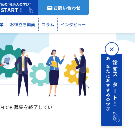
すめの”社会人の学び”
お問い合わせ
START！
断
業
お役立ち動画
コラム
インタビュー
あなたにおすすめの学び
診断 スタート！
内でも募集を終了してい