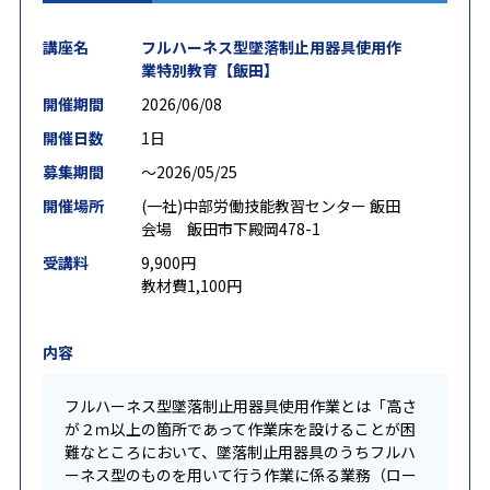
講座名
フルハーネス型墜落制止用器具使用作
業特別教育【飯田】
開催期間
2026/06/08
開催日数
1日
募集期間
〜2026/05/25
開催場所
(一社)中部労働技能教習センター 飯田
会場 飯田市下殿岡478-1
受講料
9,900円
教材費1,100円
内容
フルハーネス型墜落制止用器具使用作業とは「高さ
が２ｍ以上の箇所であって作業床を設けることが困
難なところにおいて、墜落制止用器具のうちフルハ
ーネス型のものを用いて行う作業に係る業務（ロー