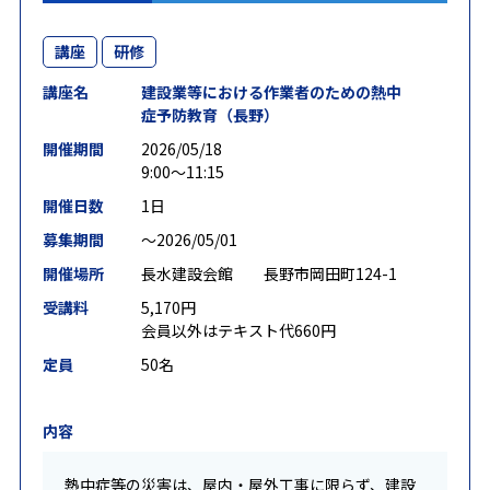
講座
研修
講座名
建設業等における作業者のための熱中
症予防教育（長野）
開催期間
2026/05/18
9:00～11:15
開催日数
1日
募集期間
〜2026/05/01
開催場所
長水建設会館 長野市岡田町124-1
受講料
5,170円
会員以外はテキスト代660円
定員
50名
内容
熱中症等の災害は、屋内・屋外工事に限らず、建設