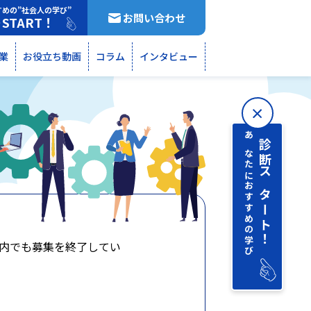
すめの”社会人の学び”
お問い合わせ
START！
断
業
お役立ち動画
コラム
インタビュー
あなたにおすすめの学び
診断 スタート！
内でも募集を終了してい