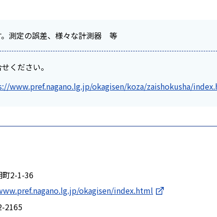
す。測定の誤差、様々な計測器 等
合せください。
s://www.pref.nagano.lg.jp/okagisen/koza/zaishokusha/index
町2-1-36
www.pref.nagano.lg.jp/okagisen/index.html
2-2165