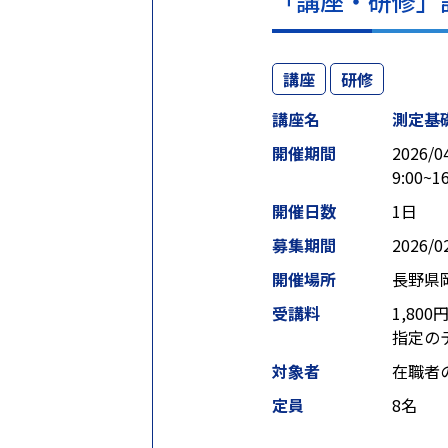
「講座・研修」
講座
研修
講座名
測定基
開催期間
2026/0
9:00~16
開催日数
1日
募集期間
2026/0
開催場所
長野県
受講料
1,800
指定の
対象者
在職者
定員
8名