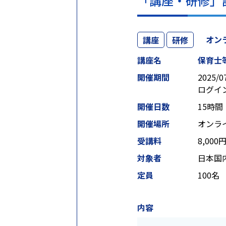
「講座・研修」
オン
講座
研修
講座名
保育士
開催期間
2025/0
ログイ
開催日数
15時間
開催場所
オンラ
受講料
8,000
対象者
日本国
定員
100名
内容