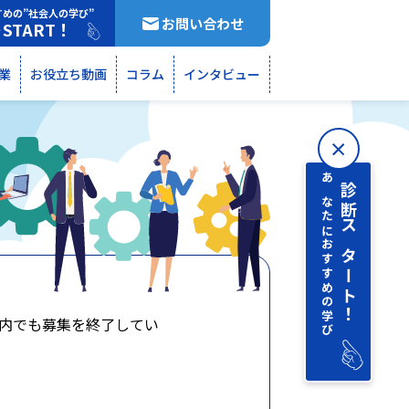
すめの”社会人の学び”
お問い合わせ
START！
断
業
お役立ち動画
コラム
インタビュー
あなたにおすすめの学び
診断 スタート！
内でも募集を終了してい