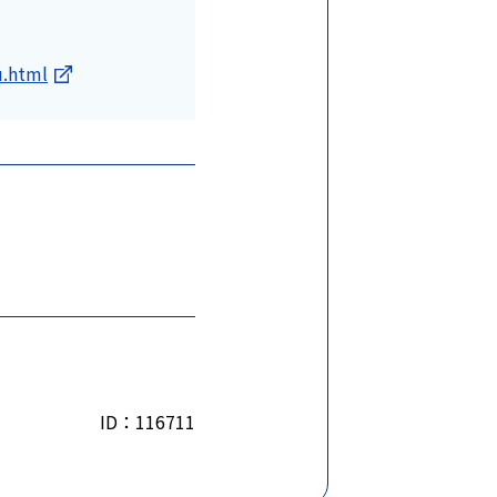
u.html
ID：116711