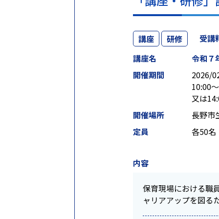
「講座・研修」
受講
講座
研修
講座名
令和７
開催期間
2026/0
10:00～
又は14:
開催場所
長野市
定員
各50名
内容
保育現場における職
ャリアアップを図る