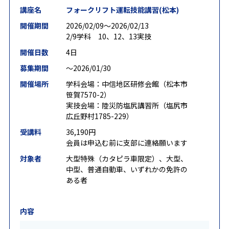
講座名
フォークリフト運転技能講習(松本)
開催期間
2026/02/09〜2026/02/13
2/9学科 10、12、13実技
開催日数
4日
募集期間
〜2026/01/30
開催場所
学科会場：中信地区研修会館（松本市
笹賀7570-2）
実技会場：陸災防塩尻講習所（塩尻市
広丘野村1785-229）
受講料
36,190円
会員は申込む前に支部に連絡願います
対象者
大型特殊（カタピラ車限定）、大型、
中型、普通自動車、いずれかの免許の
ある者
内容