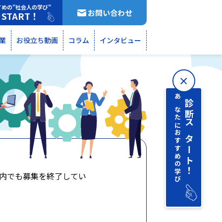
すめの”社会人の学び”
お問い合わせ
START！
断
業
お役立ち動画
コラム
インタビュー
あなたにおすすめの学び
診断 スタート！
内でも募集を終了してい