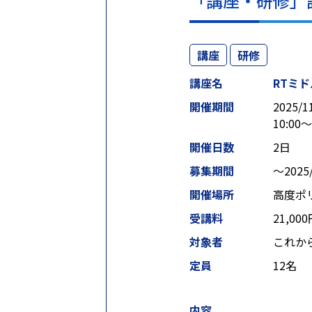
「講座・研修」
講座
研修
講座名
RTミ
開催期間
2025/1
10:00～
開催日数
2日
募集期間
〜2025/
開催場所
高度ポ
受講料
21,00
対象者
これか
定員
12名
内容