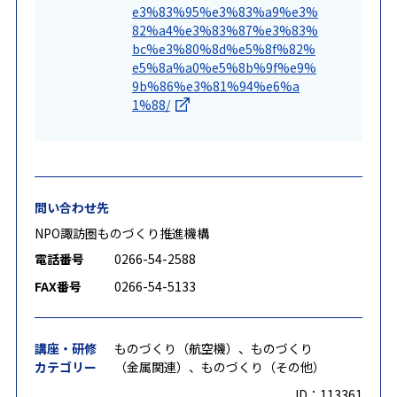
e3%83%95%e3%83%a9%e3%
82%a4%e3%83%87%e3%83%
bc%e3%80%8d%e5%8f%82%
e5%8a%a0%e5%8b%9f%e9%
9b%86%e3%81%94%e6%a
1%88/
問い合わせ先
NPO諏訪圏ものづくり推進機構
電話番号
0266-54-2588
FAX番号
0266-54-5133
講座・研修
ものづくり（航空機）、ものづくり
カテゴリー
（金属関連）、ものづくり（その他）
ID：113361