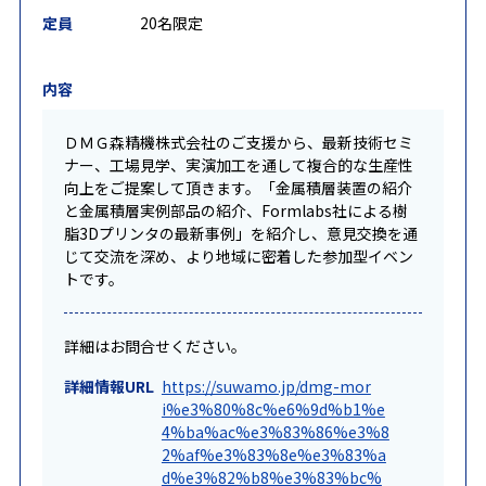
定員
20名限定
内容
ＤＭＧ森精機株式会社のご支援から、最新技術セミ
ナー、工場見学、実演加工を通して複合的な生産性
向上をご提案して頂きます。「金属積層装置の紹介
と金属積層実例部品の紹介、Formlabs社による樹
脂3Dプリンタの最新事例」を紹介し、意見交換を通
じて交流を深め、より地域に密着した参加型イベン
トです。
詳細はお問合せください。
詳細情報URL
https://suwamo.jp/dmg-mor
i%e3%80%8c%e6%9d%b1%e
4%ba%ac%e3%83%86%e3%8
2%af%e3%83%8e%e3%83%a
d%e3%82%b8%e3%83%bc%