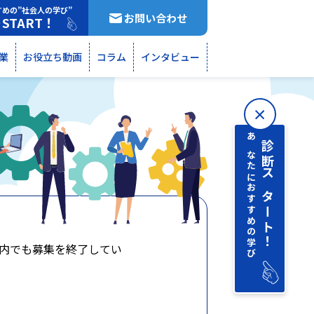
すめの”社会人の学び”
お問い合わせ
START！
断
業
お役立ち動画
コラム
インタビュー
あなたにおすすめの学び
診断 スタート！
内でも募集を終了してい