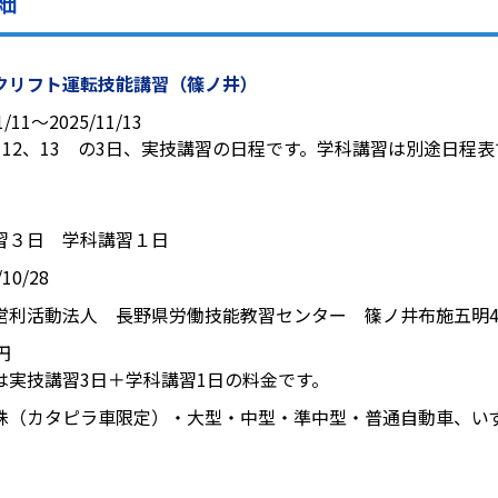
細
クリフト運転技能講習（篠ノ井）
1/11〜2025/11/13
11、12、13 の3日、実技講習の日程です。学科講習は別途日程
。
習３日 学科講習１日
10/28
営利活動法人 長野県労働技能教習センター 篠ノ井布施五明4
0円
は実技講習3日＋学科講習1日の料金です。
殊（カタピラ車限定）・大型・中型・準中型・普通自動車、い