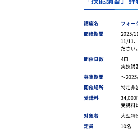
「技能講習」詳
講座名
フォー
開催期間
2025/1
11/
ださい
開催日数
4日
実技講
募集期間
〜2025/
開催場所
特定非
受講料
34,00
受講料
対象者
大型特
定員
10名