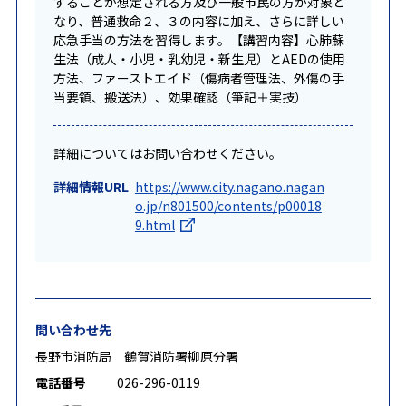
することが想定される方及び一般市民の方が対象と
なり、普通救命２、３の内容に加え、さらに詳しい
応急手当の方法を習得します。【講習内容】心肺蘇
生法（成人・小児・乳幼児・新生児）とAEDの使用
方法、ファーストエイド（傷病者管理法、外傷の手
当要領、搬送法）、効果確認（筆記＋実技）
詳細についてはお問い合わせください。
詳細情報URL
https://www.city.nagano.nagan
o.jp/n801500/contents/p00018
9.html
問い合わせ先
長野市消防局 鶴賀消防署柳原分署
電話番号
026-296-0119