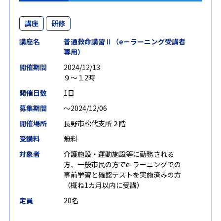
講座
研修
講座名
普通救命講習Ⅱ（e－ラーニング受講者
専用）
開催期間
2024/12/13
９～１2時
開催日数
1日
募集期間
〜2024/12/06
開催場所
長野市松代支所２階
受講料
無料
対象者
介護施設・運動施設等に勤務される
方、一般市民の方でe-ラーニングでの
事前学習と確認テストを実施済みの方
（概ね1カ月以内に受講）
定員
20名