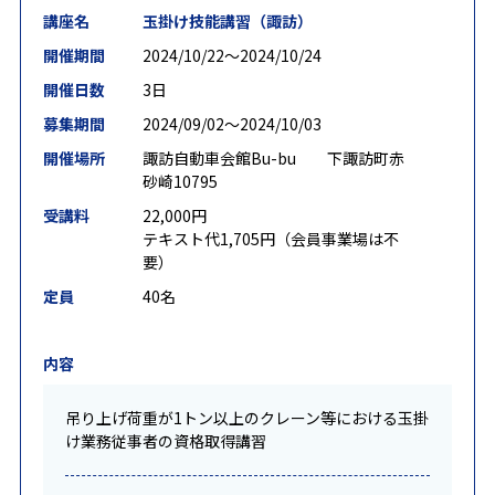
講座名
玉掛け技能講習（諏訪）
開催期間
2024/10/22〜2024/10/24
開催日数
3日
募集期間
2024/09/02〜2024/10/03
開催場所
諏訪自動車会館Bu-bu 下諏訪町赤
砂崎10795
受講料
22,000円
テキスト代1,705円（会員事業場は不
要）
定員
40名
内容
吊り上げ荷重が1トン以上のクレーン等における玉掛
け業務従事者の資格取得講習