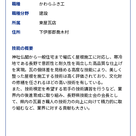
職種
かわらふき工
職種分野
建設
所属
東屋瓦店
住所
下伊那郡喬木村
技能の概要
神社仏閣から一般住宅まで幅広く屋根施工に対応し、寒冷
地である長野で意匠性と耐久性を両立した高品質な仕上げ
を実現。瓦の個体差を見極める高度な技能により、美しく
整った屋根を施工する技術は高く評価されており、文化財
の修繕を任されるほどの高い技術を有している。
また、技術検定を希望する若手の技術講習を行うなど、業
界内の後進育成に取り組み、長野県技能士会の会長とし
て、県内の瓦葺き職人の技術力の向上に向けて精力的に取
り組むなど、業界に対する貢献も大きい。