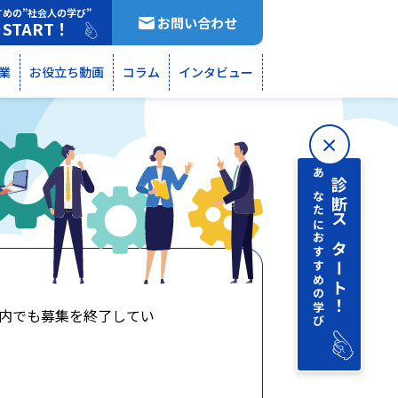
すめの”社会人の学び”
お問い合わせ
START！
断
業
お役立ち動画
コラム
インタビュー
あなたにおすすめの学び
診断 スタート！
内でも募集を終了してい