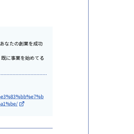
あなたの創業を成功
、既に事業を始めてる
be%e3%83%bb%e7%b
a1%be/