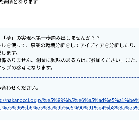
※先着順となります
・「夢」の実現へ第一歩踏み出しませんか？？
ールを使って、事業の環境分析をしてアイディアを分析したり、
成します。
関係ありません。創業に興味のある方はご参加ください。また
アップの参考になります。
い合わせください。
ps://nakanocci.or.jp/%e5%89%b5%e6%a5%ad%e5%a1%
c%e5%96%b6%e5%8a%9b%e5%90%91%e4%b8%8a%e5%