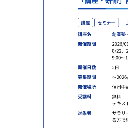
「講座・研修」
講座
セミナー
講座名
創業塾
開催期間
2026/0
8/22
9:00～1
開催日数
5日
募集期間
〜2026/
開催場所
信州中
受講料
無料
テキスト
対象者
サラリ
る方で