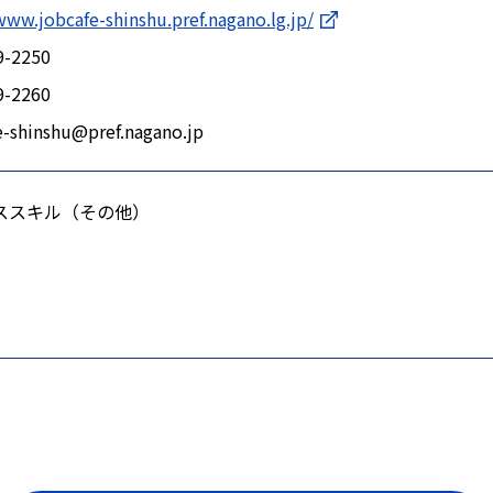
www.jobcafe-shinshu.pref.nagano.lg.jp/
9-2250
9-2260
e-shinshu@pref.nagano.jp
ススキル（その他）