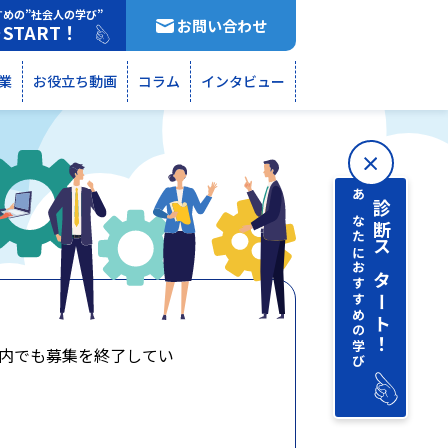
すめの”社会人の学び”
お問い合わせ
START！
断
業
お役立ち動画
コラム
インタビュー
あなたにおすすめの学び
診断 スタート！
内でも募集を終了してい