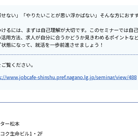
せない」「やりたいことが思い浮かばない」――そんな方におす
つけるには、まずは自己理解が大切です。このセミナーでは自
の活用方法、求人が自分に合うかどうか見きわめるポイントな
る”状態になって、就活を一歩前進させましょう！
をご覧ください。
s://www.jobcafe-shinshu.pref.nagano.lg.jp/seminar/view/488
ター松本
フコク生命ビル1・2F