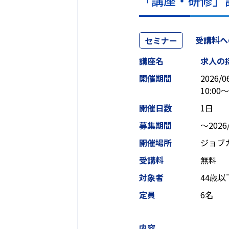
「講座・研修」
受講料
セミナー
講座名
求人の
開催期間
2026/0
10:00～
開催日数
1日
募集期間
〜2026/
開催場所
ジョブ
受講料
無料
対象者
44歳
定員
6名
内容