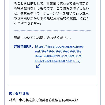
ることを目的として、事業主に代わって法令で定め
る特別教育を行うものです。この講習を修了しない
と、事業者の下で「チェーンソーを用いて行う立木
の伐木及びかかり木の処理又は造材の業務」に就く
ことはできません。
詳細についてはお問い合わせください。
詳細情報URL
https://rinsaibou-nagano.jp/ev
ent/%e4%bc%90%e6%9c%a
8%e7%89%b9%e5%88%a5%
e6%95%99%e8%82%b2-52/
問い合わせ先
林業・木材製造業労働災害防止協会長野県支部