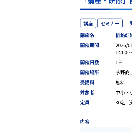
「講座・研修」
講座
セミナー
講座名
価格転
開催期間
2026/0
14:00～
開催日数
1日
開催場所
茅野商
受講料
無料
対象者
中小・
定員
30名
内容