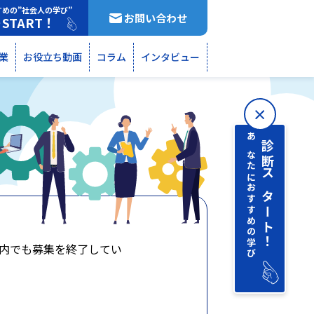
すめの”社会人の学び”
お問い合わせ
START！
断
業
お役立ち動画
コラム
インタビュー
あなたにおすすめの学び
診断 スタート！
内でも募集を終了してい